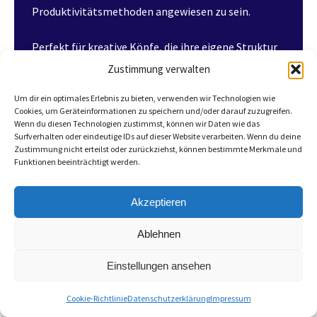
Produktivitätsmethoden angewiesen zu sein.
Perfekt für kreative Köpfe, die ihre eigene Struktur
finden wollen!
Zustimmung verwalten
Um dir ein optimales Erlebnis zu bieten, verwenden wir Technologien wie
Jetzt kaufen für 7,49€
Cookies, um Geräteinformationen zu speichern und/oder darauf zuzugreifen.
Wenn du diesen Technologien zustimmst, können wir Daten wie das
Surfverhalten oder eindeutige IDs auf dieser Website verarbeiten. Wenn du deine
Zustimmung nicht erteilst oder zurückziehst, können bestimmte Merkmale und
Funktionen beeinträchtigt werden.
Akzeptieren
Ablehnen
Einstellungen ansehen
Cookie-Richtlinie
Datenschutzerklärung
Impressum